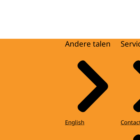
Andere talen
Servi
English
Contac