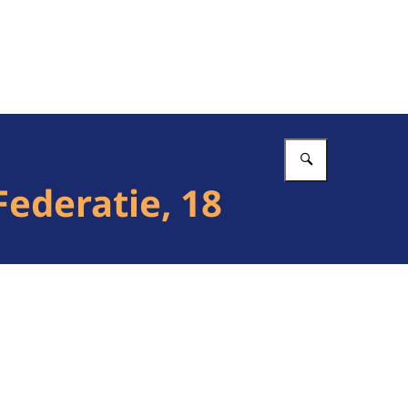
Vul in wat 
ederatie, 18