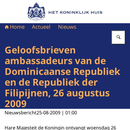
Naar de homepage van Het Koninklijk Huis
Home
Actueel
Nieuws
Vu
Geloofsbrieven
ambassadeurs van de
Dominicaanse Republiek
en de Republiek der
Filipijnen, 26 augustus
2009
Nieuwsbericht
25-08-2009 | 01:00
Hare Majesteit de Koningin ontvangt woensdag 26