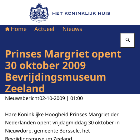
Naar de homepage van Het Koninklijk Huis
Home
Actueel
Nieuws
Vu
Prinses Margriet opent
30 oktober 2009
Bevrijdingsmuseum
Zeeland
Nieuwsbericht
02-10-2009 | 01:00
Hare Koninklijke Hoogheid Prinses Margriet der
Nederlanden opent vrijdagmiddag 30 oktober in
Nieuwdorp, gemeente Borssele, het
Bevrijdingsmuseum Zeeland.