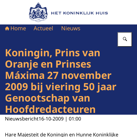
Naar de homepage van Het Koninklijk Huis
Home
Actueel
Nieuws
Vu
Koningin, Prins van
Oranje en Prinses
Máxima 27 november
2009 bij viering 50 jaar
Genootschap van
Hoofdredacteuren
Nieuwsbericht
16-10-2009 | 01:00
Hare Majesteit de Koningin en Hunne Koninklijke