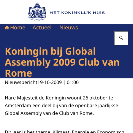
Naar de homepage van Het Koninklijk Huis
Home
Actueel
Nieuws
Vu
Koningin bij Global
Assembly 2009 Club van
Rome
Nieuwsbericht
19-10-2009 | 01:00
Hare Majesteit de Koningin woont 26 oktober te
Amsterdam een deel bij van de openbare jaarlijkse
Global Assembly van de Club van Rome.
Dit jaar is het thema 'Klimaat, Energie en Economisch