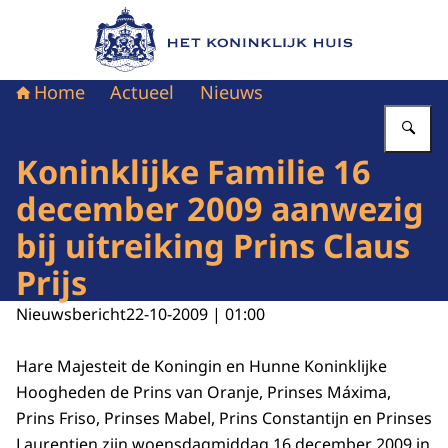
Naar de homepage van Het Koninklijk Huis
Home
Actueel
Nieuws
Vu
Koninklijke Familie 16
december 2009 aanwezig
bij uitreiking Prins Claus
Prijs
Nieuwsbericht
22-10-2009 | 01:00
Hare Majesteit de Koningin en Hunne Koninklijke
Hoogheden de Prins van Oranje, Prinses Máxima,
Prins Friso, Prinses Mabel, Prins Constantijn en Prinses
Laurentien zijn woensdagmiddag 16 december 2009 in