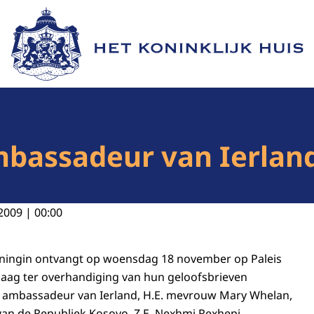
Naar de homepage van Het Koninklijk Huis
bassadeur van Ierland
2009 | 00:00
oningin ontvangt op woensdag 18 november op Paleis
aag ter overhandiging van hun geloofsbrieven
 ambassadeur van Ierland, H.E. mevrouw Mary Whelan,
an de Republiek Kosovo, Z.E. Nexhmi Rexhepi.