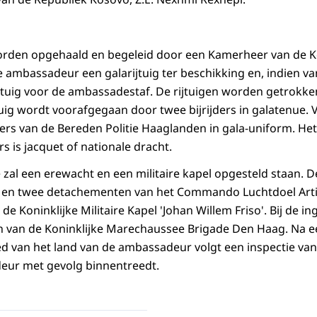
den opgehaald en begeleid door een Kamerheer van de Ko
e ambassadeur een galarijtuig ter beschikking en, indien v
tuig voor de ambassadestaf. De rijtuigen worden getrokke
tuig wordt voorafgegaan door twee bijrijders in galatenue. 
ters van de Bereden Politie Haaglanden in gala-uniform. Het
 is jacquet of nationale dracht.
e zal een erewacht en een militaire kapel opgesteld staan. 
en twee detachementen van het Commando Luchtdoel Artil
e Koninklijke Militaire Kapel 'Johan Willem Friso'. Bij de in
 van de Koninklijke Marechaussee Brigade Den Haag. Na ee
lied van het land van de ambassadeur volgt een inspectie va
ur met gevolg binnentreedt.