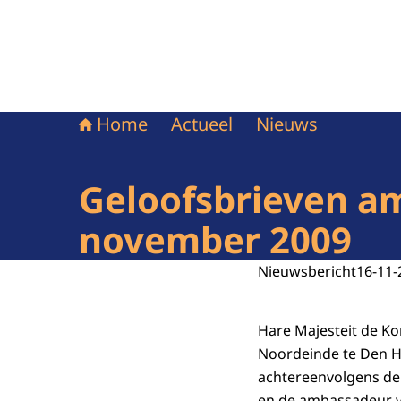
Home
Actueel
Nieuws
Geloofsbrieven am
november 2009
Nieuwsbericht
16-11-
Hare Majesteit de K
Noordeinde te Den H
achtereenvolgens de
en de ambassadeur v