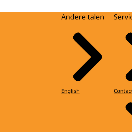
Andere talen
Servi
English
Contac