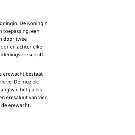
ningin. De Koningin
an toepassing, een
n door twee
Voor en achter elke
 kledingvoorschrift
De erewacht bestaat
lerie. De muziek
gang van het paleis
n eresaluut van vier
n de erewacht,