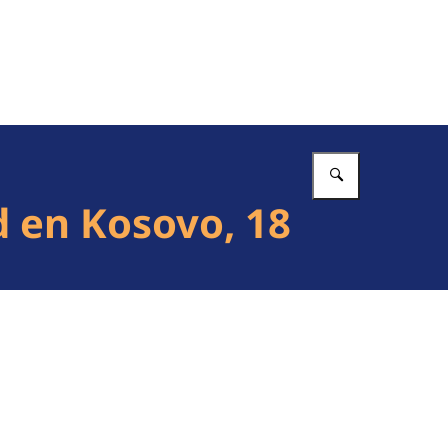
Vul in wat 
 en Kosovo, 18