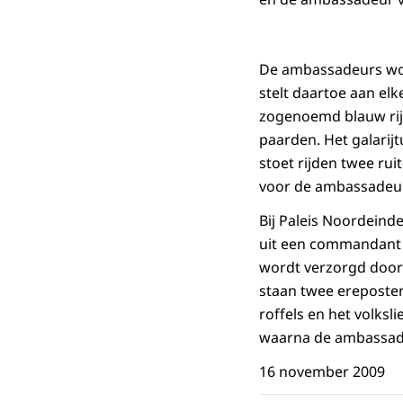
De ambassadeurs wor
stelt daartoe aan elk
zogenoemd blauw rij
paarden. Het galarij
stoet rijden twee rui
voor de ambassadeurs
Bij Paleis Noordeind
uit een commandant 
wordt verzorgd door d
staan twee ereposten
roffels en het volks
waarna de ambassade
16 november 2009