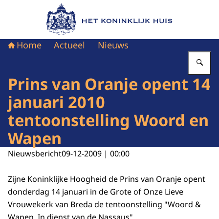
Naar de homepage van Het Koninklijk Huis
Home
Actueel
Nieuws
Vu
Prins van Oranje opent 14
januari 2010
tentoonstelling Woord en
Wapen
Nieuwsbericht
09-12-2009 | 00:00
Zijne Koninklijke Hoogheid de Prins van Oranje opent
donderdag 14 januari in de Grote of Onze Lieve
Vrouwekerk van Breda de tentoonstelling "Woord &
Wapen, In dienst van de Nassaus".