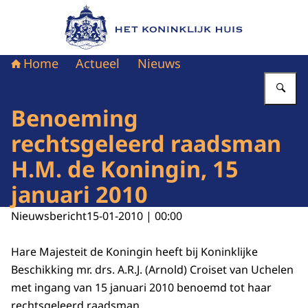
Naar de homepage van Het Koninklijk Huis
Home
Actueel
Nieuws
Vu
Benoeming
rechtsgeleerd raadsman
H.M. de Koningin, 15
januari 2010
Nieuwsbericht
15-01-2010 | 00:00
Hare Majesteit de Koningin heeft bij Koninklijke
Beschikking mr. drs. A.R.J. (Arnold) Croiset van Uchelen
met ingang van 15 januari 2010 benoemd tot haar
rechtsgeleerd raadsman.