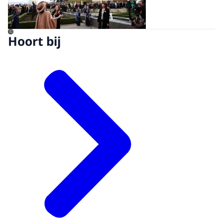
©
Hoort bij