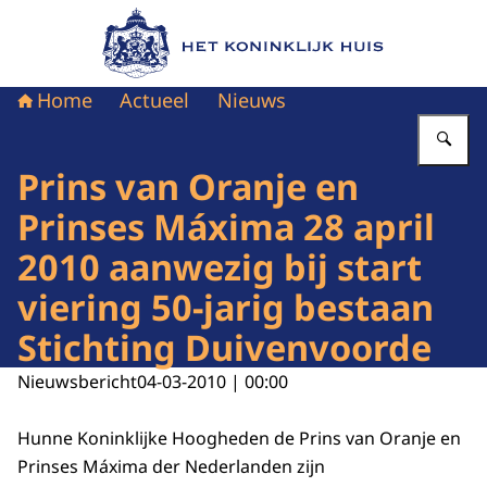
Naar de homepage van Het Koninklijk Huis
Home
Actueel
Nieuws
Vu
Prins van Oranje en
Prinses Máxima 28 april
2010 aanwezig bij start
viering 50-jarig bestaan
Stichting Duivenvoorde
Nieuwsbericht
04-03-2010 | 00:00
Hunne Koninklijke Hoogheden de Prins van Oranje en
Prinses Máxima der Nederlanden zijn