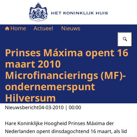
Naar de homepage van Het Koninklijk Huis
Home
Actueel
Nieuws
Vu
Prinses Máxima opent 16
maart 2010
Microfinancierings (MF)-
ondernemerspunt
Hilversum
Nieuwsbericht
04-03-2010 | 00:00
Hare Koninklijke Hoogheid Prinses Máxima der
Nederlanden opent dinsdagochtend 16 maart, als lid