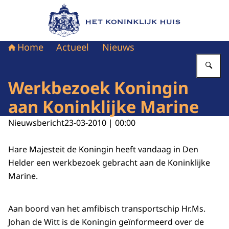
Naar de homepage van Het Koninklijk Huis
Home
Actueel
Nieuws
Vu
Werkbezoek Koningin
aan Koninklijke Marine
Nieuwsbericht
23-03-2010 | 00:00
Hare Majesteit de Koningin heeft vandaag in Den
Helder een werkbezoek gebracht aan de Koninklijke
Marine.
Aan boord van het amfibisch transportschip Hr.Ms.
Johan de Witt is de Koningin geïnformeerd over de