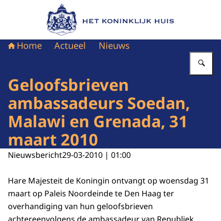
Naar de homepage van Het Koninklijk Huis
Home
Actueel
Nieuws
Vu
Geloofsbrieven
ambassadeurs Soedan,
Malawi en Grenada, 31
maart 2010
Nieuwsbericht
29-03-2010 | 01:00
Hare Majesteit de Koningin ontvangt op woensdag 31
maart op Paleis Noordeinde te Den Haag ter
overhandiging van hun geloofsbrieven
achtereenvolgens de ambassadeur van Republiek