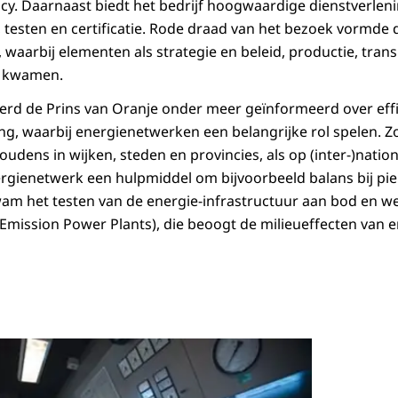
cy. Daarnaast biedt het bedrijf hoogwaardige dienstverlen
, testen en certificatie. Rode draad van het bezoek vormde 
aarbij elementen als strategie en beleid, productie, transp
d kwamen.
erd de Prins van Oranje onder meer geïnformeerd over effi
ing, waarbij energienetwerken een belangrijke rol spelen. Z
oudens in wijken, steden en provincies, als op (inter-)nation
ergienetwerk een hulpmiddel om bijvoorbeeld balans bij pie
wam het testen van de energie-infrastructuur aan bod en w
 Emission Power Plants), die beoogt de milieueffecten van 
Open de galerij 