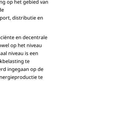
ing op het gebied van
de
ort, distributie en
ciënte en decentrale
owel op het niveau
aal niveau is een
kbelasting te
erd ingegaan op de
energieproductie te
in vergrote weergave