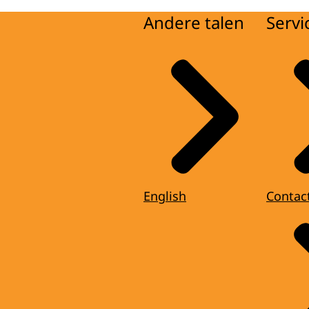
Andere talen
Servi
English
Contac