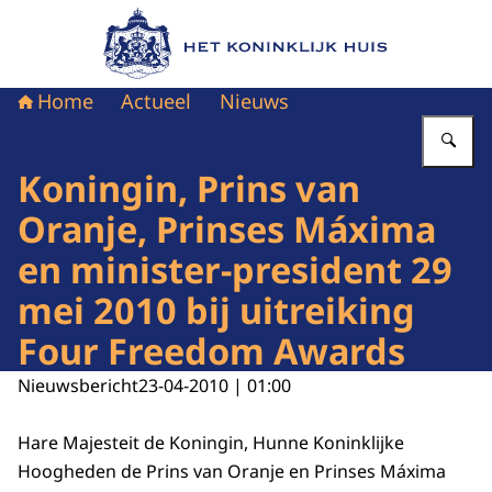
Naar de homepage van Het Koninklijk Huis
Home
Actueel
Nieuws
Vu
Koningin, Prins van
Oranje, Prinses Máxima
en minister-president 29
mei 2010 bij uitreiking
Four Freedom Awards
Nieuwsbericht
23-04-2010 | 01:00
Hare Majesteit de Koningin, Hunne Koninklijke
Hoogheden de Prins van Oranje en Prinses Máxima