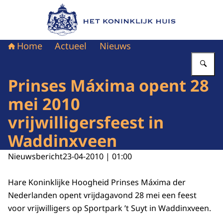
Naar de homepage van Het Koninklijk Huis
Home
Actueel
Nieuws
Vu
Prinses Máxima opent 28
mei 2010
vrijwilligersfeest in
Waddinxveen
Nieuwsbericht
23-04-2010 | 01:00
Hare Koninklijke Hoogheid Prinses Máxima der
Nederlanden opent vrijdagavond 28 mei een feest
voor vrijwilligers op Sportpark ’t Suyt in Waddinxveen.