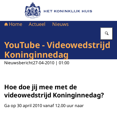
Naar de homepage van Het Koninklijk Huis
Home
Actueel
Nieuws
Vu
YouTube - Videowedstrijd
Koninginnedag
Nieuwsbericht
27-04-2010 | 01:00
Hoe doe jij mee met de
videowedstrijd Koninginnedag?
Ga op 30 april 2010 vanaf 12.00 uur naar