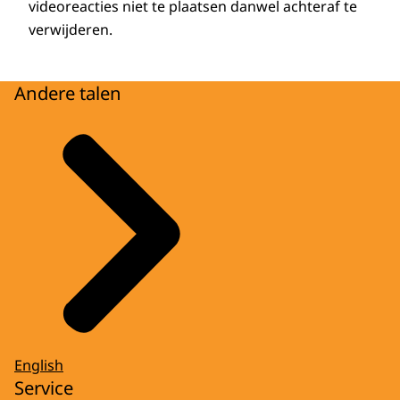
videoreacties niet te plaatsen danwel achteraf te
verwijderen.
Andere talen
English
Service