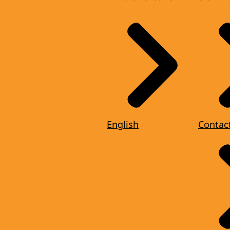
English
Contac