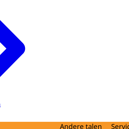
a
Andere talen
Servi