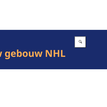
Vul in wat 
uw gebouw NHL