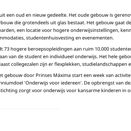
uit een oud en nieuw gedeelte. Het oude gebouw is geren
ouw die grotendeels uit glas bestaat. Het gebouw gaat de
den, een locatie voor hogere onderwijsinstellingen, kenn
ommodaties, studentenhuisvesting en evenementen.
 73 hogere beroepsopleidingen aan ruim 10.000 studenten.
an van de student en individueel onderwijs. Het hele gebo
Naast collegezalen zijn er flexplekken, studielandschappen
t gebouw door Prinses Máxima start een week van activitei
enniumdoel 'Onderwijs voor iedereen'. De opbrengst van dez
tichting zorgt voor onderwijs voor kansarme kinderen in o