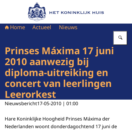
Naar de homepage van Het Koninklijk Huis
Home
Actueel
Nieuws
Vu
Prinses Máxima 17 juni
2010 aanwezig bij
diploma-uitreiking en
concert van leerlingen
Leerorkest
Nieuwsbericht
17-05-2010 | 01:00
Hare Koninklijke Hoogheid Prinses Máxima der
Nederlanden woont donderdagochtend 17 juni de