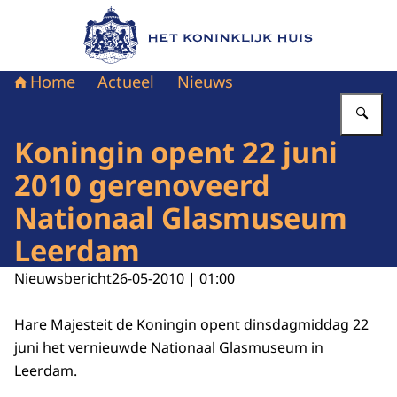
Naar de homepage van Het Koninklijk Huis
Home
Actueel
Nieuws
Vu
Koningin opent 22 juni
2010 gerenoveerd
Nationaal Glasmuseum
Leerdam
Nieuwsbericht
26-05-2010 | 01:00
Hare Majesteit de Koningin opent dinsdagmiddag 22
juni het vernieuwde Nationaal Glasmuseum in
Leerdam.