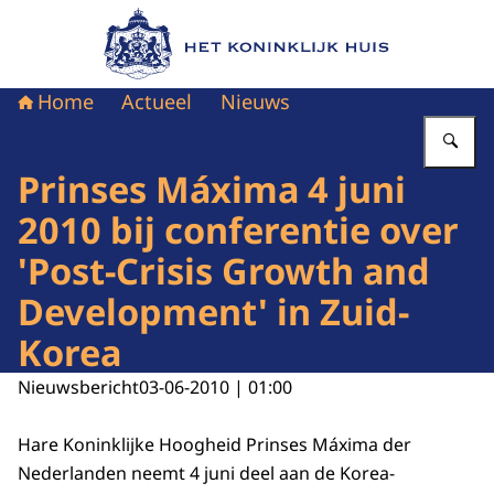
Naar de homepage van Het Koninklijk Huis
Home
Actueel
Nieuws
Vu
Prinses Máxima 4 juni
2010 bij conferentie over
'Post-Crisis Growth and
Development' in Zuid-
Korea
Nieuwsbericht
03-06-2010 | 01:00
Hare Koninklijke Hoogheid Prinses Máxima der
Nederlanden neemt 4 juni deel aan de Korea-