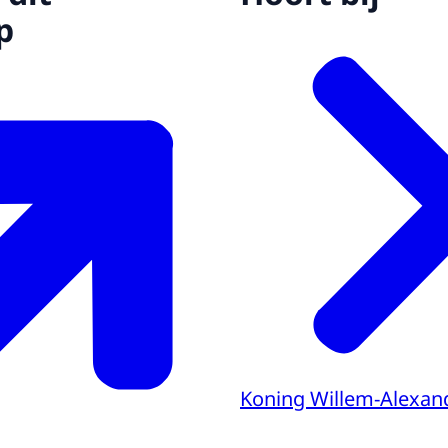
p
Koning Willem-Alexan