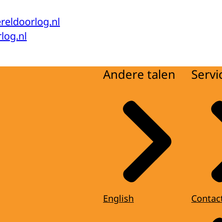
reldoorlog.nl
log.nl
Andere talen
Servi
English
Contac