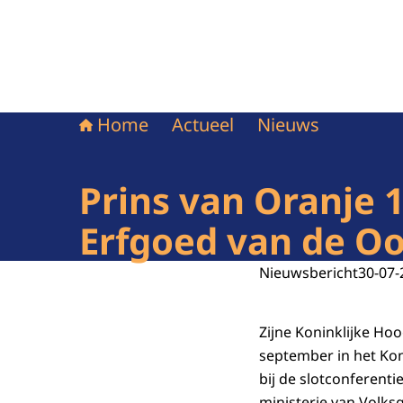
Home
Actueel
Nieuws
Prins van Oranje 
Erfgoed van de Oo
Nieuwsbericht
30-07-
Zijne Koninklijke Ho
september in het Kon
bij de slotconferent
ministerie van Volks