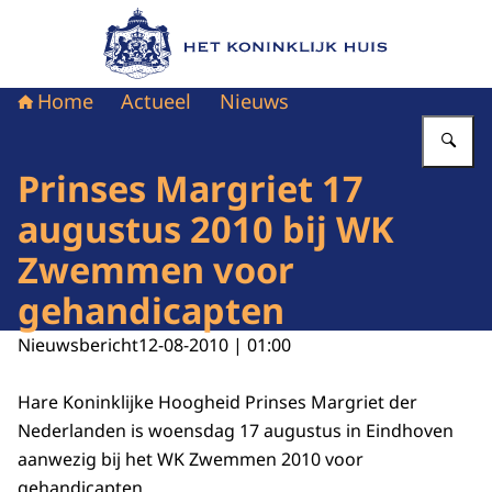
Naar de homepage van Het Koninklijk Huis
Home
Actueel
Nieuws
Vu
Prinses Margriet 17
augustus 2010 bij WK
Zwemmen voor
gehandicapten
Nieuwsbericht
12-08-2010 | 01:00
Hare Koninklijke Hoogheid Prinses Margriet der
Nederlanden is woensdag 17 augustus in Eindhoven
aanwezig bij het WK Zwemmen 2010 voor
gehandicapten.