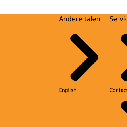
Andere talen
Servi
English
Contac