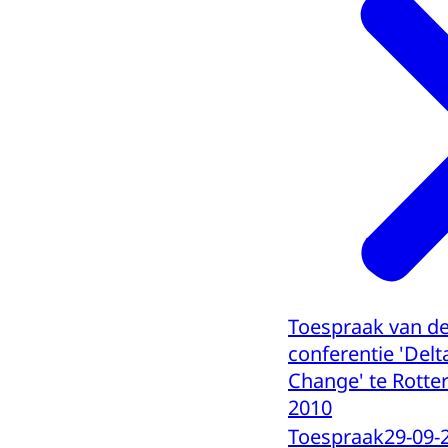
Toespraak van de
conferentie 'Delt
Change' te Rott
2010
Toespraak
29-09-