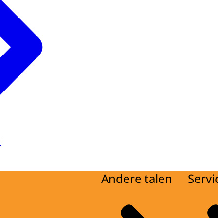
a
Andere talen
Servi