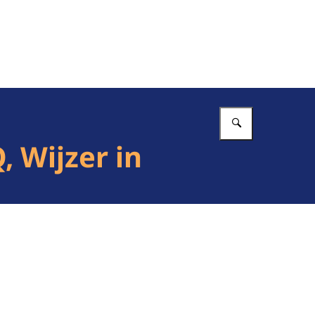
Vul in wat 
 Wijzer in