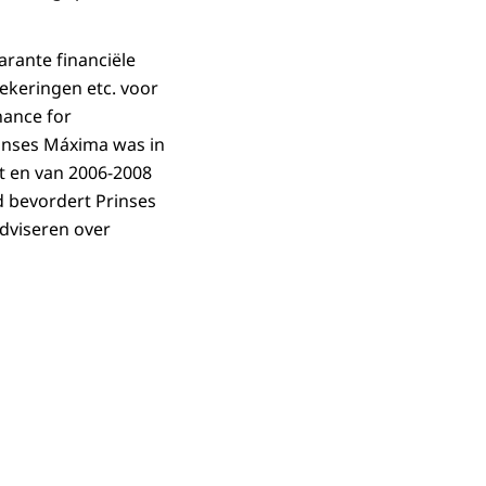
arante financiële
zekeringen etc. voor
inance for
inses Máxima was in
et en van 2006-2008
d bevordert Prinses
dviseren over