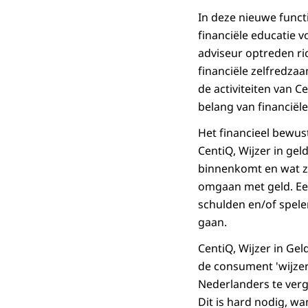
In deze nieuwe funct
financiële educatie 
adviseur optreden r
financiële zelfredza
de activiteiten van 
belang van financiël
Het financieel bewust
CentiQ, Wijzer in ge
binnenkomt en wat ze
omgaan met geld. Een
schulden en/of spele
gaan.
CentiQ, Wijzer in Ge
de consument 'wijzer 
Nederlanders te verg
Dit is hard nodig, wa