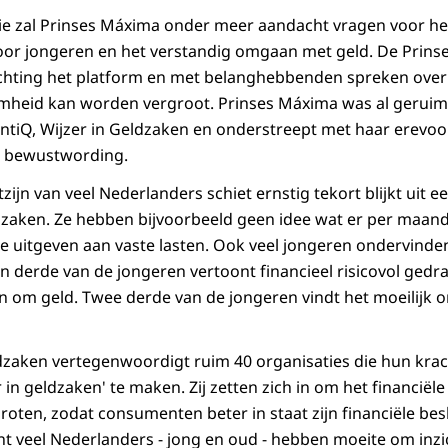
ie zal Prinses Máxima onder meer aandacht vragen voor he
voor jongeren en het verstandig omgaan met geld. De Prinses
ichting het platform en met belanghebbenden spreken ove
amheid kan worden vergroot. Prinses Máxima was al geruime
CentiQ, Wijzer in Geldzaken en onderstreept met haar erevoo
e bewustwording.
zijn van veel Nederlanders schiet ernstig tekort blijkt uit 
ldzaken. Ze hebben bijvoorbeeld geen idee wat er per maan
 uitgeven aan vaste lasten. Ook veel jongeren ondervinde
 derde van de jongeren vertoont financieel risicovol gedr
n om geld. Twee derde van de jongeren vindt het moeilijk 
ldzaken vertegenwoordigt ruim 40 organisaties die hun kr
in geldzaken' te maken. Zij zetten zich in om het financiële
roten, zodat consumenten beter in staat zijn financiële bes
nt veel Nederlanders - jong en oud - hebben moeite om inzic