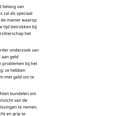
t belang van
 zal als speciaal
r de manier waarop
 tijd betrokken bij
rzitterschap het
eerder onderzoek van
d aan geld
n problemen bij het
ag: ze hebben
om met geld om te
achten bundelen om
 inzicht van de
lissingen te nemen.
ht en grip te