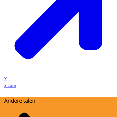
X
x.com
Andere talen