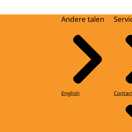
Andere talen
Servi
English
Contac