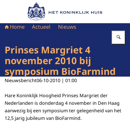
Naar de homepage van Het Koninklijk Huis
Home
Actueel
Nieuws
Vu
Prinses Margriet 4
november 2010 bij
symposium BioFarmind
Nieuwsbericht
06-10-2010 | 01:00
Hare Koninklijk Hoogheid Prinses Margriet der
Nederlanden is donderdag 4 november in Den Haag
aanwezig bij een symposium ter gelegenheid van het
12,5 jarig jubileum van BioFarmind.