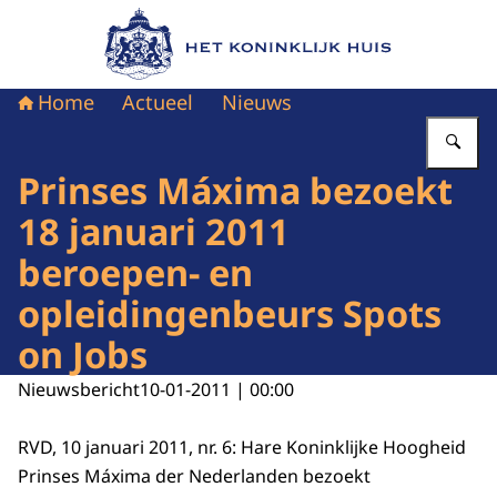
Naar de homepage van Het Koninklijk Huis
Home
Actueel
Nieuws
Vu
Prinses Máxima bezoekt
18 januari 2011
beroepen- en
opleidingenbeurs Spots
on Jobs
Nieuwsbericht
10-01-2011 | 00:00
RVD, 10 januari 2011, nr. 6: Hare Koninklijke Hoogheid
Prinses Máxima der Nederlanden bezoekt