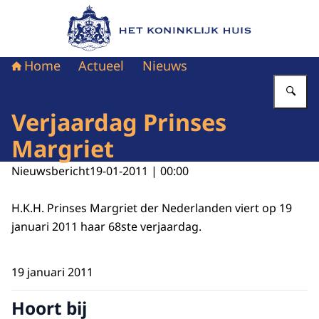
Naar de homepage van Het Koninklijk Huis
Home
Actueel
Nieuws
Vu
Verjaardag Prinses
Margriet
Nieuwsbericht
19-01-2011 | 00:00
H.K.H. Prinses Margriet der Nederlanden viert op 19
januari 2011 haar 68ste verjaardag.
19 januari 2011
Hoort bij