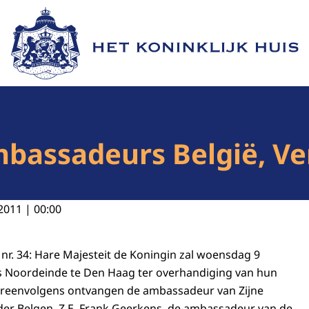
Naar de homepage van Het Koninklijk Huis
bassadeurs België, Ve
2011 | 00:00
 nr. 34: Hare Majesteit de Koningin zal woensdag 9
eis Noordeinde te Den Haag ter overhandiging van hun
ereenvolgens ontvangen de ambassadeur van Zijne
der Belgen, Z.E. Frank Geerkens, de ambassadeur van de