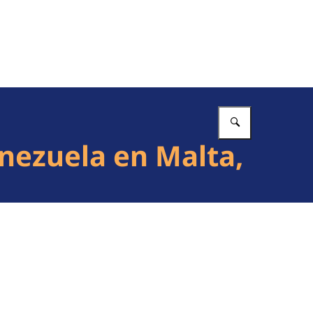
Vul in wat 
nezuela en Malta,