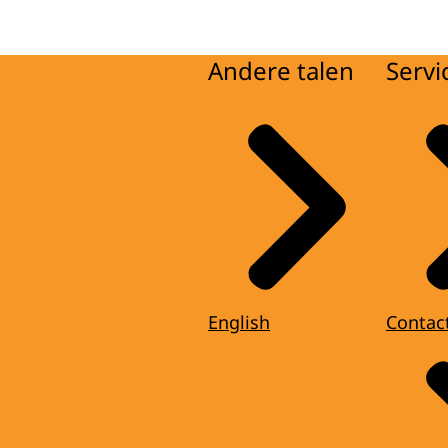
Andere talen
Servi
English
Contac