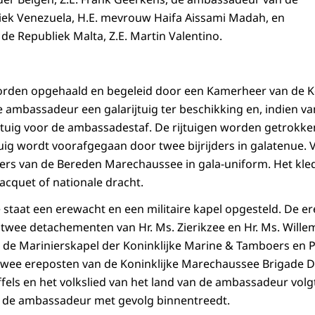
iek Venezuela, H.E. mevrouw Haifa Aissami Madah, en
e Republiek Malta, Z.E. Martin Valentino.
den opgehaald en begeleid door een Kamerheer van de Ko
e ambassadeur een galarijtuig ter beschikking en, indien v
tuig voor de ambassadestaf. De rijtuigen worden getrokke
tuig wordt voorafgegaan door twee bijrijders in galatenue. 
iters van de Bereden Marechaussee in gala-uniform. Het kle
acquet of nationale dracht.
 staat een erewacht en een militaire kapel opgesteld. De e
wee detachementen van Hr. Ms. Zierikzee en Hr. Ms. Wille
de Marinierskapel der Koninklijke Marine & Tamboers en Pi
 twee ereposten van de Koninklijke Marechaussee Brigade 
ffels en het volkslied van het land van de ambassadeur volg
 de ambassadeur met gevolg binnentreedt.