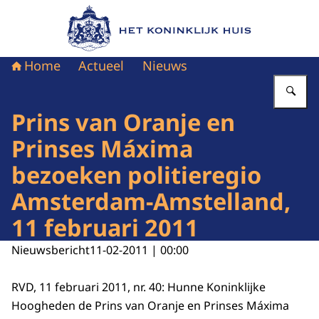
Naar de homepage van Het Koninklijk Huis
Home
Actueel
Nieuws
Vu
Prins van Oranje en
Prinses Máxima
bezoeken politieregio
Amsterdam-Amstelland,
11 februari 2011
Nieuwsbericht
11-02-2011 | 00:00
RVD, 11 februari 2011, nr. 40: Hunne Koninklijke
Hoogheden de Prins van Oranje en Prinses Máxima