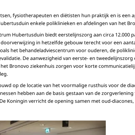
tsen, fysiotherapeuten en diëtisten hun praktijk en is een 
ubertusduin enkele poliklinieken en afdelingen van het Br
um Hubertusduin biedt eerstelijnszorg aan circa 12.000 p
doorverwijzing in hetzelfde gebouw terecht voor een aanta
zoals het behandeladviescentrum voor ouderen, de polikli
validatie. De aanwezigheid van eerste- en tweedelijnszorg
n het Bronovo ziekenhuis zorgen voor korte communicatieli
leg.
uwd op de locatie van het voormalige rusthuis voor de di
onessen hebben aan de basis gestaan van de zorgverlening 
De Koningin verricht de opening samen met oud-diacones, z
Open de galerij 