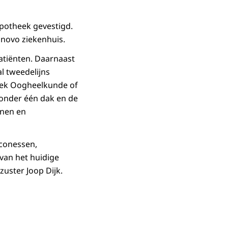
apotheek gevestigd.
onovo ziekenhuis.
atiënten. Daarnaast
l tweedelijns
niek Oogheelkunde of
 onder één dak en de
jnen en
aconessen,
van het huidige
uster Joop Dijk.
in vergrote weergave