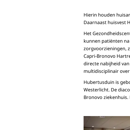
Hierin houden huisar
Daarnaast huisvest H
Het Gezondheidscentr
kunnen patiënten na 
zorgvoorzieningen, 
Capri-Bronovo Hartre
directe nabijheid va
multidisciplinair over
Hubertusduin is gebo
Westerlicht. De diac
Bronovo ziekenhuis. 