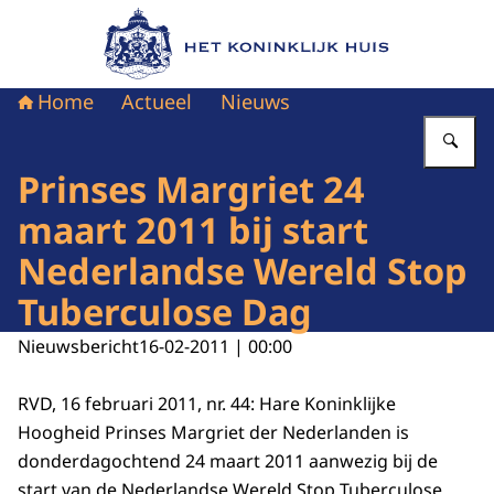
Naar de homepage van Het Koninklijk Huis
Home
Actueel
Nieuws
Vu
Prinses Margriet 24
maart 2011 bij start
Nederlandse Wereld Stop
Tuberculose Dag
Nieuwsbericht
16-02-2011 | 00:00
RVD, 16 februari 2011, nr. 44: Hare Koninklijke
Hoogheid Prinses Margriet der Nederlanden is
donderdagochtend 24 maart 2011 aanwezig bij de
start van de Nederlandse Wereld Stop Tuberculose