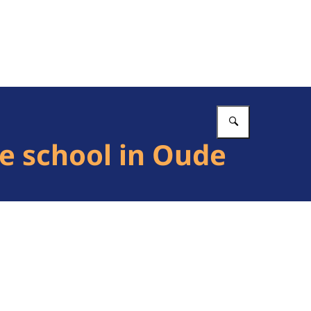
Vul in wat 
e school in Oude