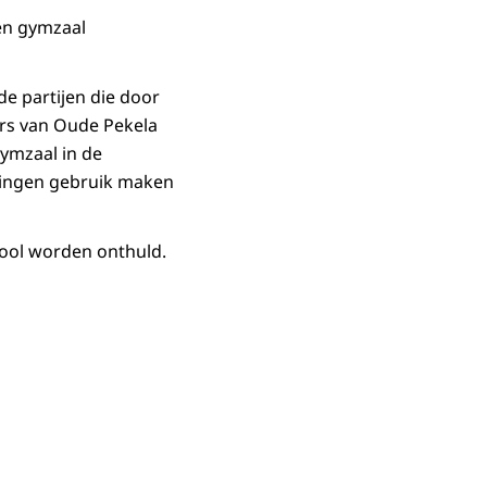
en gymzaal
e partijen die door
rs van Oude Pekela
gymzaal in de
gingen gebruik maken
hool worden onthuld.