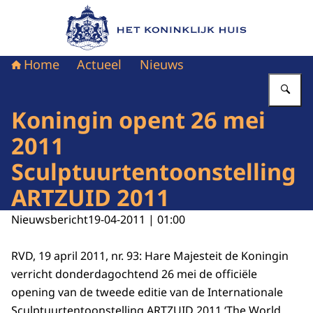
Naar de homepage van Het Koninklijk Huis
Home
Actueel
Nieuws
Vu
Koningin opent 26 mei
2011
Sculptuurtentoonstelling
ARTZUID 2011
Nieuwsbericht
19-04-2011 | 01:00
RVD, 19 april 2011, nr. 93: Hare Majesteit de Koningin
verricht donderdagochtend 26 mei de officiële
opening van de tweede editie van de Internationale
Sculptuurtentoonstelling ARTZUID 2011 ‘The World