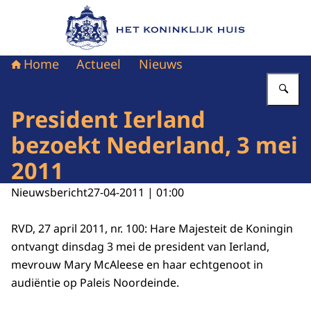
Naar de homepage van Het Koninklijk Huis
Home
Actueel
Nieuws
Vu
President Ierland
bezoekt Nederland, 3 mei
2011
Nieuwsbericht
27-04-2011 | 01:00
RVD, 27 april 2011, nr. 100: Hare Majesteit de Koningin
ontvangt dinsdag 3 mei de president van Ierland,
mevrouw Mary McAleese en haar echtgenoot in
audiëntie op Paleis Noordeinde.