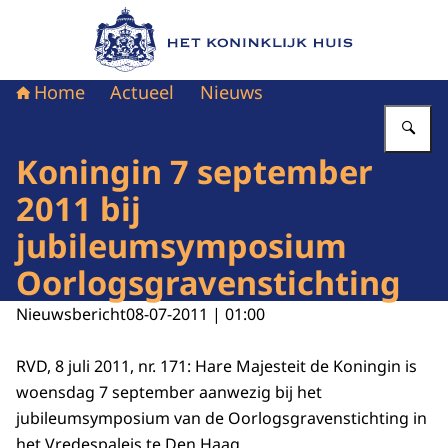
Naar de homepage van Het Koninklijk Huis
Home
Actueel
Nieuws
Vu
Koningin 7 september
2011 bij
jubileumsymposium
Oorlogsgravenstichting
Nieuwsbericht
08-07-2011 | 01:00
RVD, 8 juli 2011, nr. 171: Hare Majesteit de Koningin is
woensdag 7 september aanwezig bij het
jubileumsymposium van de Oorlogsgravenstichting in
het Vredespaleis te Den Haag.