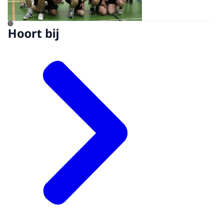
srt
Download
©
Hoort bij
Audiobeschrijving
mp3
Download