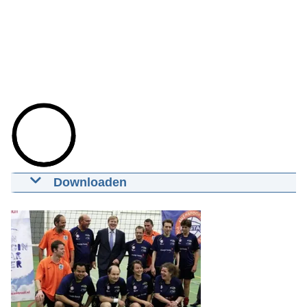
Downloaden
Prins van Oranje bezoekt sportinitiatief
Open de galerij in vergrot
De Weg Andersom
01-09-2011
02:29
mp4
29.1 MB
Download
Ondertiteling