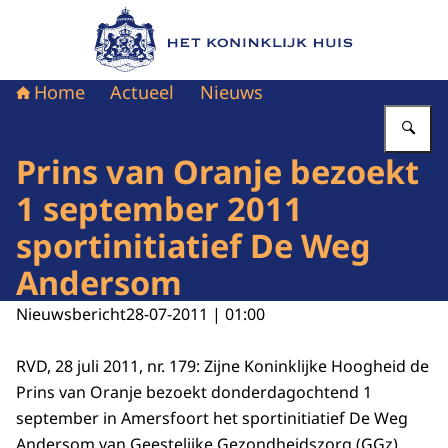
Naar de homepage van Het Koninklijk Huis
Home
Actueel
Nieuws
Vu
Prins van Oranje bezoekt
1 september 2011
sportinitiatief De Weg
Andersom
Nieuwsbericht
28-07-2011 | 01:00
RVD, 28 juli 2011, nr. 179: Zijne Koninklijke Hoogheid de
Prins van Oranje bezoekt donderdagochtend 1
september in Amersfoort het sportinitiatief De Weg
Andersom van Geestelijke Gezondheidszorg (GGz)