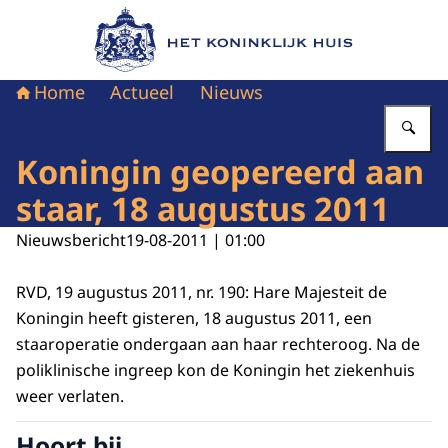
Naar de homepage van Het Koninklijk Huis
Home
Actueel
Nieuws
Vu
Koningin geopereerd aan
staar, 18 augustus 2011
Nieuwsbericht
19-08-2011 | 01:00
RVD, 19 augustus 2011, nr. 190: Hare Majesteit de
Koningin heeft gisteren, 18 augustus 2011, een
staaroperatie ondergaan aan haar rechteroog. Na de
poliklinische ingreep kon de Koningin het ziekenhuis
weer verlaten.
Hoort bij