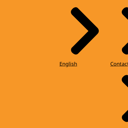
English
Contac