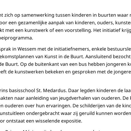
cht zich op samenwerking tussen kinderen in buurten waar 
Door een gezamenlijke aanpak van kinderen, ouders, kunstena
kt met een kunstwerk of een voorstelling. Het initiatief kri
roeiprogramma.
sprak in Wessem met de initiatiefnemers, enkele bestuursl
komstplannen van Kunst in de Buurt. Aansluitend bezocht 
 de Buurt. Op de buitenkant van een bus hebben jongeren 
eeft de kunstwerken bekeken en gesproken met de jongere
Prins basisschool St. Medardus. Daar legden kinderen de la
 maakten naar aanleiding van jeugdverhalen van ouderen. De 
n ouderen over hun ervaringen. De schilderijen van de ki
unstuitleen ondergebracht waar zij geruild kunnen worden
r ontstaat een wisselende expositie.