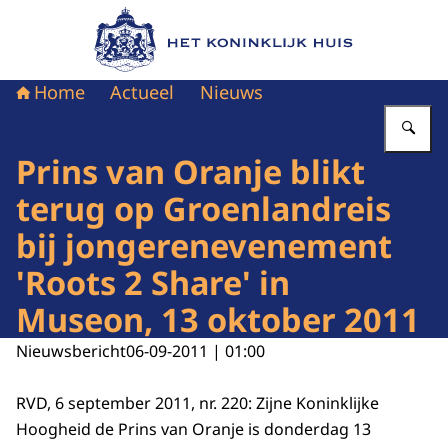
Naar de homepage van Het Koninklijk Huis
Home
Actueel
Nieuws
Vu
Prins van Oranje blikt
terug op Groenlandreis
bij jongerenevenement
'Roots 2 Share' in
Museon, 13 oktober 2011
Nieuwsbericht
06-09-2011 | 01:00
RVD, 6 september 2011, nr. 220: Zijne Koninklijke
Hoogheid de Prins van Oranje is donderdag 13