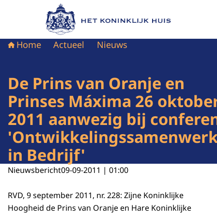
Naar de homepage van Het Koninklijk Huis
Home
Actueel
Nieuws
De Prins van Oranje en
Prinses Máxima 26 oktobe
2011 aanwezig bij conferen
'Ontwikkelingssamenwerk
in Bedrijf'
Nieuwsbericht
09-09-2011 | 01:00
RVD, 9 september 2011, nr. 228: Zijne Koninklijke
Hoogheid de Prins van Oranje en Hare Koninklijke