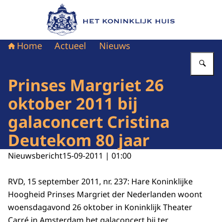
Naar de homepage van Het Koninklijk Huis
Home
Actueel
Nieuws
Vu
Prinses Margriet 26
oktober 2011 bij
galaconcert Cristina
Deutekom 80 jaar
Nieuwsbericht
15-09-2011 | 01:00
RVD, 15 september 2011, nr. 237: Hare Koninklijke
Hoogheid Prinses Margriet der Nederlanden woont
woensdagavond 26 oktober in Koninklijk Theater
Carré in Amsterdam het galaconcert bij ter