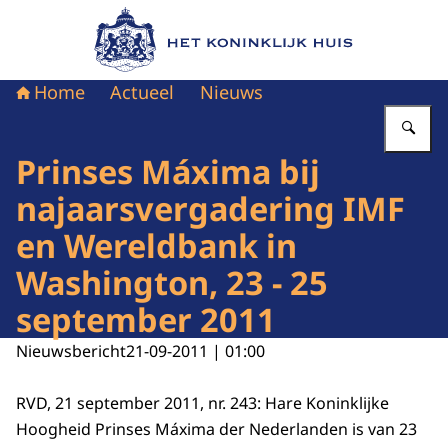
Naar de homepage van Het Koninklijk Huis
Home
Actueel
Nieuws
Vu
Prinses Máxima bij
najaarsvergadering IMF
en Wereldbank in
Washington, 23 - 25
september 2011
Nieuwsbericht
21-09-2011 | 01:00
RVD, 21 september 2011, nr. 243: Hare Koninklijke
Hoogheid Prinses Máxima der Nederlanden is van 23