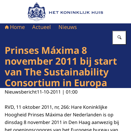
Naar de homepage van Het Koninklijk Huis
Home
Actueel
Nieuws
Vu
Prinses Máxima 8
november 2011 bij start
van The Sustainability
Consortium in Europa
Nieuwsbericht
11-10-2011 | 01:00
RVD, 11 oktober 2011, nr, 266: Hare Koninklijke
Hoogheid Prinses Máxima der Nederlanden is op
dinsdag 8 november 2011 in Den Haag aanwezig bij
het openingscongres van het Europese bureau van