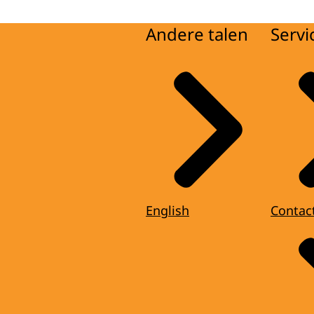
Andere talen
Servi
English
Contac