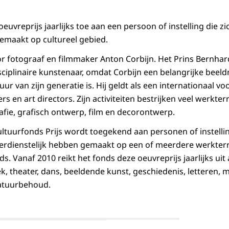
euvreprijs jaarlijks toe aan een persoon of instelling die zi
gemaakt op cultureel gebied.
voor fotograaf en filmmaker Anton Corbijn. Het Prins Bernha
sciplinaire kunstenaar, omdat Corbijn een belangrijke bee
uur van zijn generatie is. Hij geldt als een internationaal v
s en art directors. Zijn activiteiten bestrijken veel werkter
afie, grafisch ontwerp, film en decorontwerp.
ltuurfonds Prijs wordt toegekend aan personen of instellin
 verdienstelijk hebben gemaakt op een of meerdere werkterr
s. Vanaf 2010 reikt het fonds deze oeuvreprijs jaarlijks ui
k, theater, dans, beeldende kunst, geschiedenis, letteren
natuurbehoud.
Open de galerij in vergrote weergave