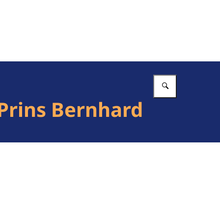
Vul in wat 
Prins Bernhard